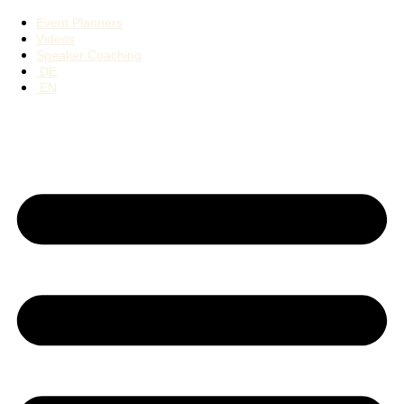
Event Planners
Videos
Speaker Coaching
DE
EN