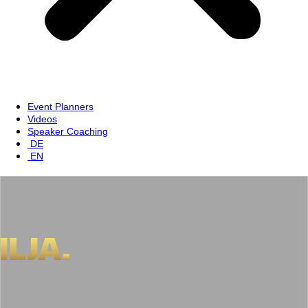
Event Planners
Videos
Speaker Coaching
DE
EN