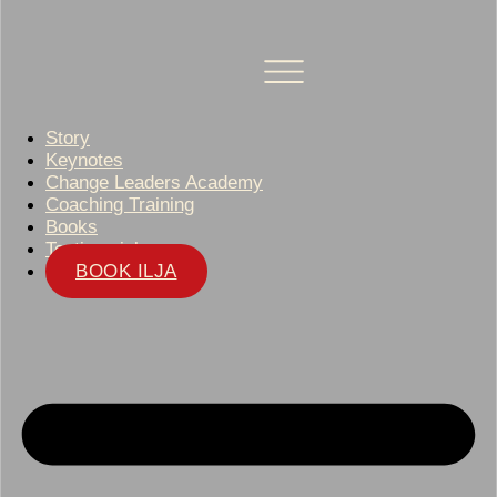
Story
Keynotes
Change Leaders Academy
Coaching Training
Books
Testimonials
BOOK ILJA