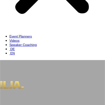
Event Planners
Videos
Speaker Coaching
DE
EN