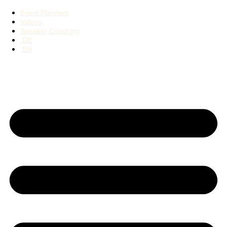
Event Planners
Videos
Speaker Coaching
DE
EN