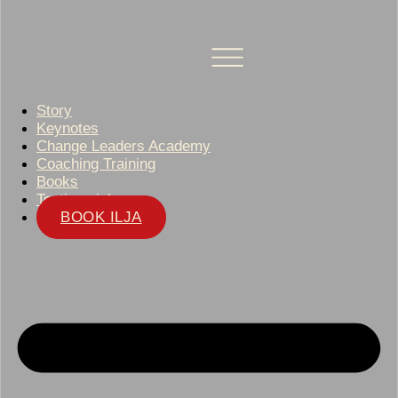
Story
Keynotes
Change Leaders Academy
Coaching Training
Books
Testimonials
BOOK ILJA