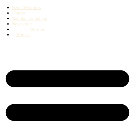
Event Planners
Videos
Speaker Coaching
Newsletter
German
English