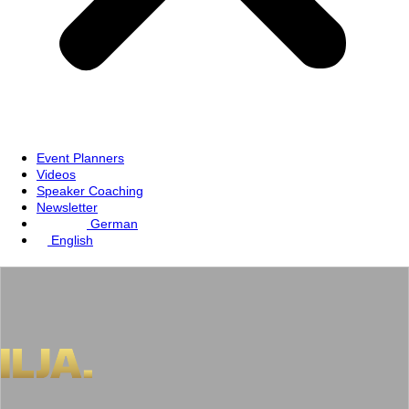
Event Planners
Videos
Speaker Coaching
Newsletter
German
English