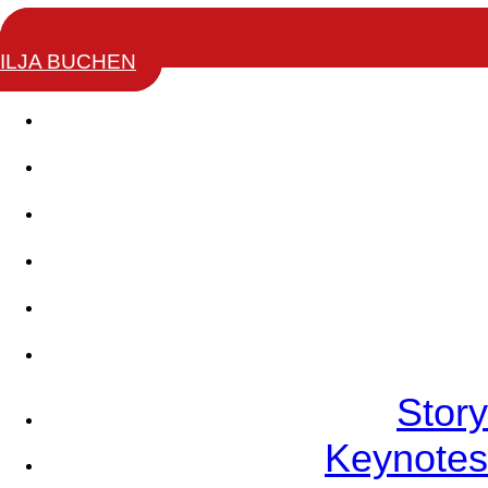
ILJA BUCHEN
Story
Keynotes
Change Leaders Academy
Coaching Ausbildung
Bücher
Referenzen
Story
Keynotes