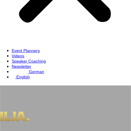
Event Planners
Videos
Speaker Coaching
Newsletter
German
English