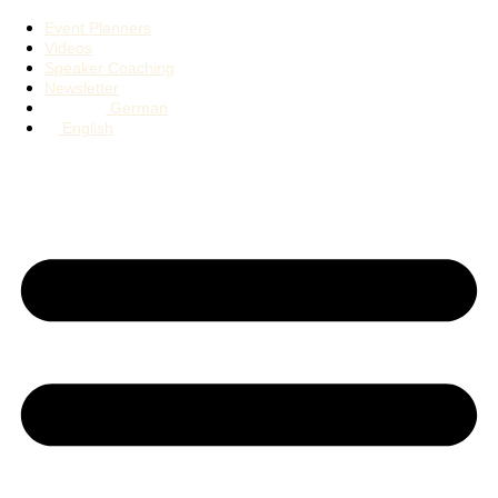
Event Planners
Videos
Speaker Coaching
Newsletter
German
English