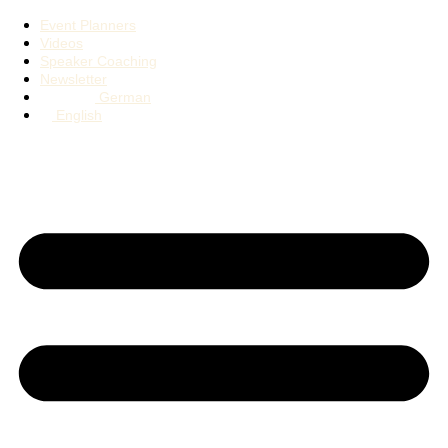
Event Planners
Videos
Speaker Coaching
Newsletter
German
English