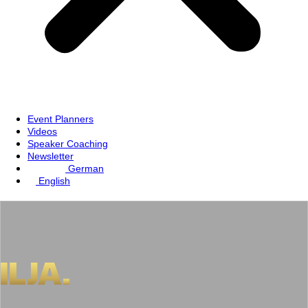
Event Planners
Videos
Speaker Coaching
Newsletter
German
English