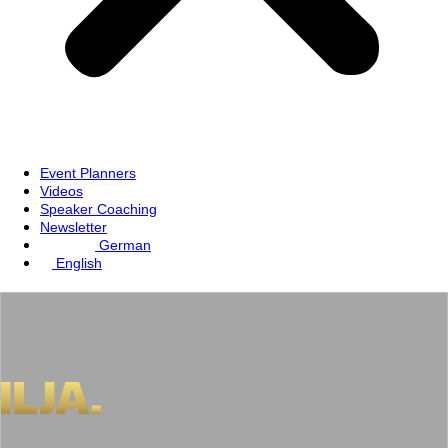
Event Planners
Videos
Speaker Coaching
Newsletter
German
English