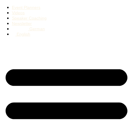
Event Planners
Videos
Speaker Coaching
Newsletter
German
English