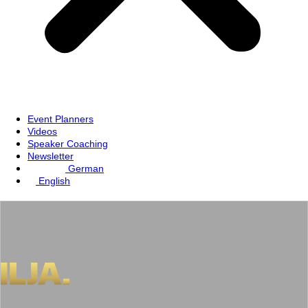
Event Planners
Videos
Speaker Coaching
Newsletter
German
English