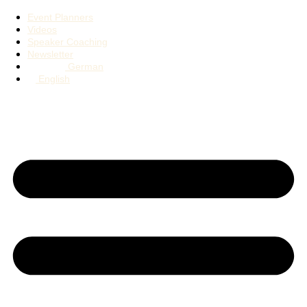
Event Planners
Videos
Speaker Coaching
Newsletter
German
English