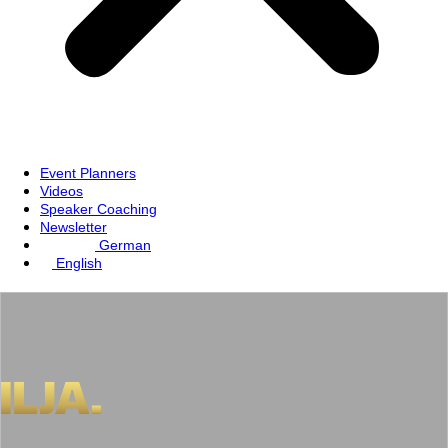
Event Planners
Videos
Speaker Coaching
Newsletter
German
English