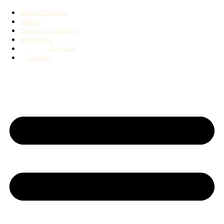
Event Planners
Videos
Speaker Coaching
Newsletter
German
English