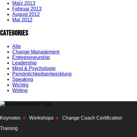
März 2013
Februar 2013
August 2012
Mai 2012
Categories
Alle
Change Management
Entrepreneurship
Leadership
Mind & Psychologie
Persönlichkeitsentwicklung
Speaking
Wichtig
Writing
Keynotes
■
Workshops
■
Change Coach Certification
Training