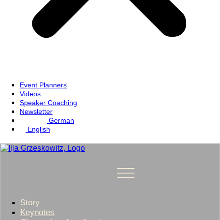
Event Planners
Videos
Speaker Coaching
Newsletter
German
English
Story
Keynotes