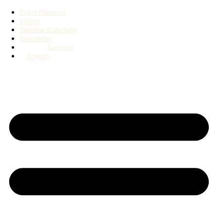
Event Planners
Videos
Speaker Coaching
Newsletter
German
English