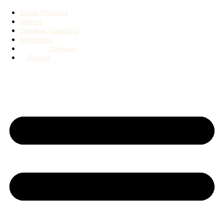
Event Planners
Videos
Speaker Coaching
Newsletter
German
English