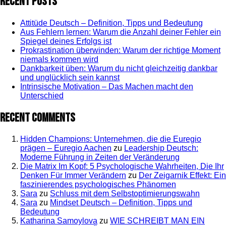
Recent Posts
Attitüde Deutsch – Definition, Tipps und Bedeutung
Aus Fehlern lernen: Warum die Anzahl deiner Fehler ein
Spiegel deines Erfolgs ist
Prokrastination überwinden: Warum der richtige Moment
niemals kommen wird
Dankbarkeit üben: Warum du nicht gleichzeitig dankbar
und unglücklich sein kannst
Intrinsische Motivation – Das Machen macht den
Unterschied
Recent Comments
Hidden Champions: Unternehmen, die die Euregio
prägen – Euregio Aachen
zu
Leadership Deutsch:
Moderne Führung in Zeiten der Veränderung
Die Matrix Im Kopf: 5 Psychologische Wahrheiten, Die Ihr
Denken Für Immer Verändern
zu
Der Zeigarnik Effekt: Ein
faszinierendes psychologisches Phänomen
Sara
zu
Schluss mit dem Selbstoptimierungswahn
Sara
zu
Mindset Deutsch – Definition, Tipps und
Bedeutung
Katharina Samoylova
zu
WIE SCHREIBT MAN EIN