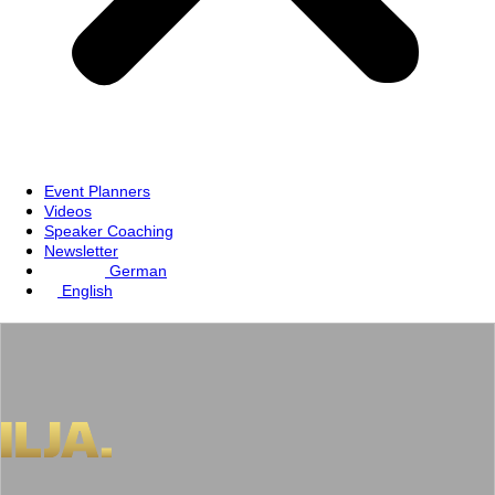
Event Planners
Videos
Speaker Coaching
Newsletter
German
English