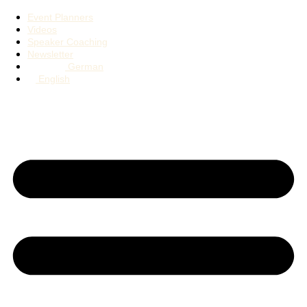
Event Planners
Videos
Speaker Coaching
Newsletter
German
English