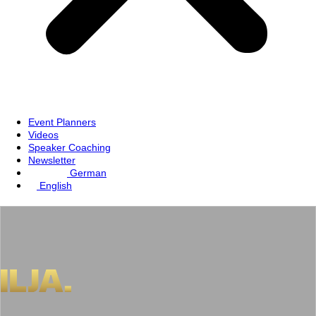
Event Planners
Videos
Speaker Coaching
Newsletter
German
English