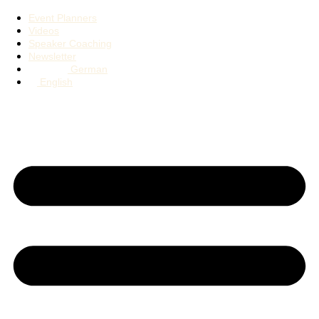
Event Planners
Videos
Speaker Coaching
Newsletter
German
English