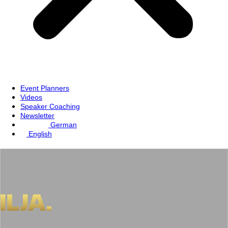
Event Planners
Videos
Speaker Coaching
Newsletter
German
English