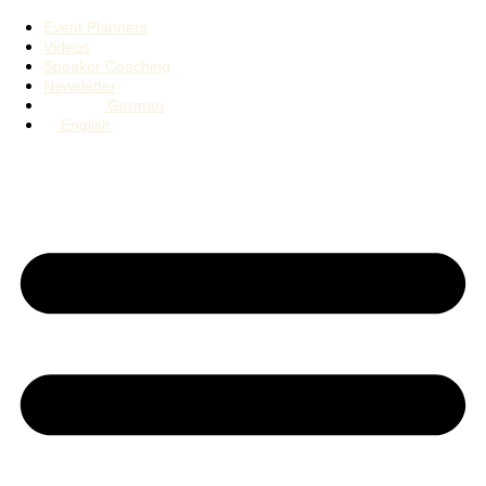
Event Planners
Videos
Speaker Coaching
Newsletter
German
English