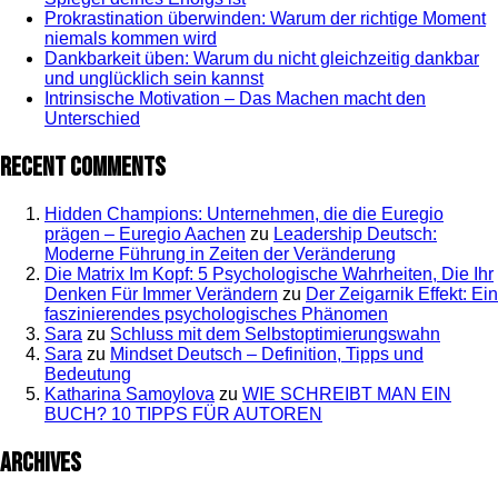
Prokrastination überwinden: Warum der richtige Moment
niemals kommen wird
Dankbarkeit üben: Warum du nicht gleichzeitig dankbar
und unglücklich sein kannst
Intrinsische Motivation – Das Machen macht den
Unterschied
Recent Comments
Hidden Champions: Unternehmen, die die Euregio
prägen – Euregio Aachen
zu
Leadership Deutsch:
Moderne Führung in Zeiten der Veränderung
Die Matrix Im Kopf: 5 Psychologische Wahrheiten, Die Ihr
Denken Für Immer Verändern
zu
Der Zeigarnik Effekt: Ein
faszinierendes psychologisches Phänomen
Sara
zu
Schluss mit dem Selbstoptimierungswahn
Sara
zu
Mindset Deutsch – Definition, Tipps und
Bedeutung
Katharina Samoylova
zu
WIE SCHREIBT MAN EIN
BUCH? 10 TIPPS FÜR AUTOREN
Archives