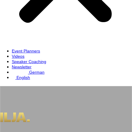
Event Planners
Videos
Speaker Coaching
Newsletter
German
English