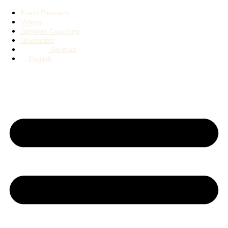
Event Planners
Videos
Speaker Coaching
Newsletter
German
English