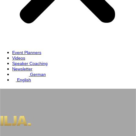
Event Planners
Videos
Speaker Coaching
Newsletter
German
English