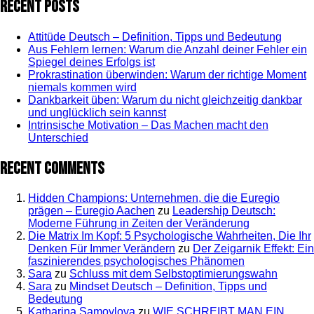
Recent Posts
Attitüde Deutsch – Definition, Tipps und Bedeutung
Aus Fehlern lernen: Warum die Anzahl deiner Fehler ein
Spiegel deines Erfolgs ist
Prokrastination überwinden: Warum der richtige Moment
niemals kommen wird
Dankbarkeit üben: Warum du nicht gleichzeitig dankbar
und unglücklich sein kannst
Intrinsische Motivation – Das Machen macht den
Unterschied
Recent Comments
Hidden Champions: Unternehmen, die die Euregio
prägen – Euregio Aachen
zu
Leadership Deutsch:
Moderne Führung in Zeiten der Veränderung
Die Matrix Im Kopf: 5 Psychologische Wahrheiten, Die Ihr
Denken Für Immer Verändern
zu
Der Zeigarnik Effekt: Ein
faszinierendes psychologisches Phänomen
Sara
zu
Schluss mit dem Selbstoptimierungswahn
Sara
zu
Mindset Deutsch – Definition, Tipps und
Bedeutung
Katharina Samoylova
zu
WIE SCHREIBT MAN EIN