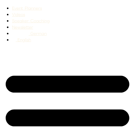
Event Planners
Videos
Speaker Coaching
Newsletter
German
English