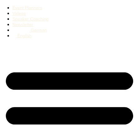
Event Planners
Videos
Speaker Coaching
Newsletter
German
English