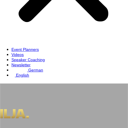
Event Planners
Videos
Speaker Coaching
Newsletter
German
English