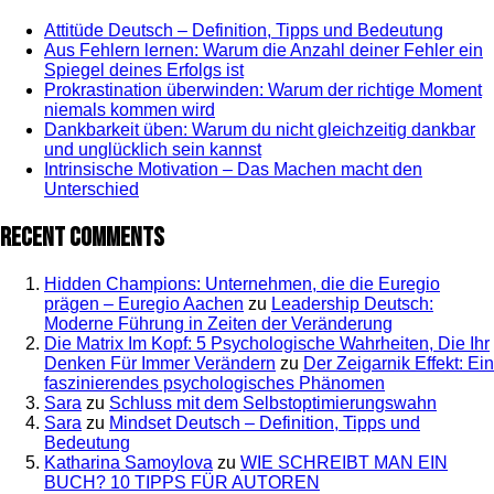
Attitüde Deutsch – Definition, Tipps und Bedeutung
Aus Fehlern lernen: Warum die Anzahl deiner Fehler ein
Spiegel deines Erfolgs ist
Prokrastination überwinden: Warum der richtige Moment
niemals kommen wird
Dankbarkeit üben: Warum du nicht gleichzeitig dankbar
und unglücklich sein kannst
Intrinsische Motivation – Das Machen macht den
Unterschied
Recent Comments
Hidden Champions: Unternehmen, die die Euregio
prägen – Euregio Aachen
zu
Leadership Deutsch:
Moderne Führung in Zeiten der Veränderung
Die Matrix Im Kopf: 5 Psychologische Wahrheiten, Die Ihr
Denken Für Immer Verändern
zu
Der Zeigarnik Effekt: Ein
faszinierendes psychologisches Phänomen
Sara
zu
Schluss mit dem Selbstoptimierungswahn
Sara
zu
Mindset Deutsch – Definition, Tipps und
Bedeutung
Katharina Samoylova
zu
WIE SCHREIBT MAN EIN
BUCH? 10 TIPPS FÜR AUTOREN