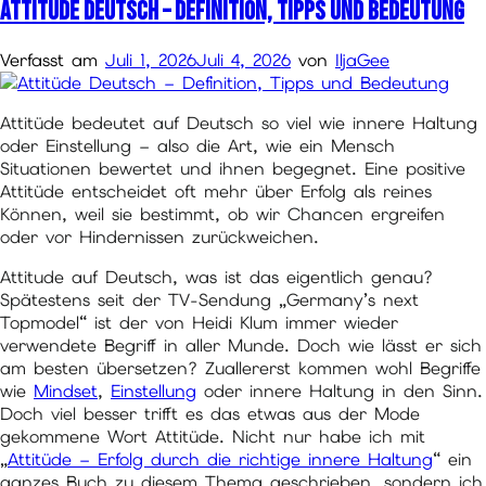
Attitüde Deutsch – Definition, Tipps und Bedeutung
Verfasst am
Juli 1, 2026
Juli 4, 2026
von
IljaGee
Attitüde bedeutet auf Deutsch so viel wie innere Haltung
oder Einstellung – also die Art, wie ein Mensch
Situationen bewertet und ihnen begegnet. Eine positive
Attitüde entscheidet oft mehr über Erfolg als reines
Können, weil sie bestimmt, ob wir Chancen ergreifen
oder vor Hindernissen zurückweichen.
Attitude auf Deutsch, was ist das eigentlich genau?
Spätestens seit der TV-Sendung „Germany’s next
Topmodel“ ist der von Heidi Klum immer wieder
verwendete Begriff in aller Munde. Doch wie lässt er sich
am besten übersetzen? Zuallererst kommen wohl Begriffe
wie
Mindset
,
Einstellung
oder innere Haltung in den Sinn.
Doch viel besser trifft es das etwas aus der Mode
gekommene Wort Attitüde. Nicht nur habe ich mit
„
Attitüde – Erfolg durch die richtige innere Haltung
“ ein
ganzes Buch zu diesem Thema geschrieben, sondern ich