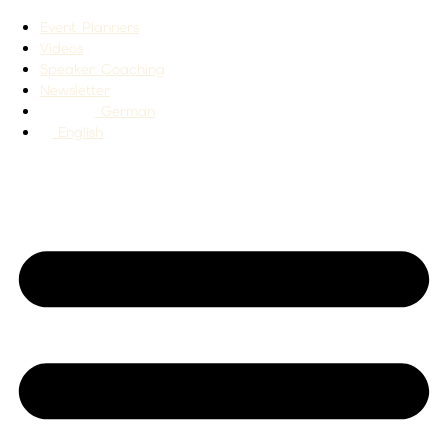
Event Planners
Videos
Speaker Coaching
Newsletter
German
English